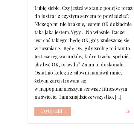
Lubię siebie. Czy jesteś w stanie podejść teraz
do lustra i z czystym sercem to powiedzieć?
Niczego mi nie brakuje, jestem OK dokładnie
taka jaka jestem. Yyyy….No właśnie. Raczej
jest coś takiego: będę OK, gdy zmieszczę się
w rozmiar X. Będę OK, gdy zrobię to i tamto.
Jest szereg warunków, które trzeba spełnić,
aby być OK, prawda? Znam to doskonale.
Ostatnio kolega z siłowni namówił mnie,
żebym zarejstrowała się
w najpopularniejszym serwisie fitnesowym
na świecie. Tam znajdziesz wszystko, [...]
Czytaj dalej
3