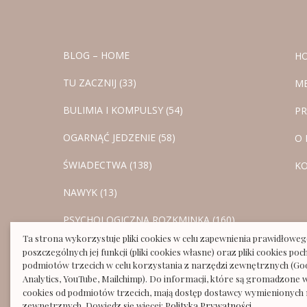
BLOG – HOME
H
TU ZACZNIJ (33)
M
BULIMIA I KOMPULSY (54)
PR
OGARNĄĆ JEDZENIE (58)
O 
ŚWIADECTWA (138)
K
NAWYK (13)
PSYCHOLOGICZNA ROZKMINKA (160)
Ta strona wykorzystuje pliki cookies w celu zapewnienia prawidłoweg
3 PRINCIPLES / 3 ZASADY (12)
poszczególnych jej funkcji (pliki cookies własne) oraz pliki cookies po
podmiotów trzecich w celu korzystania z narzędzi zewnętrznych (Go
MEDIA (77)
Analytics, YouTube, Mailchimp). Do informacji, które są gromadzone w
cookies od podmiotów trzecich, mają dostęp dostawcy wymienionych 
DLA BLISKICH (9)
zewnętrznych. Dowiedz się więcej:
Polityka Prywatności
.