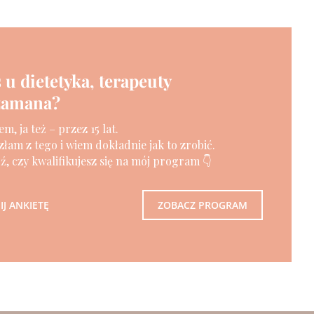
 u dietetyka, terapeuty
szamana?
m, ja też – przez 15 lat.
złam z tego i wiem dokładnie jak to zrobić.
, czy kwalifikujesz się na mój program 👇
J ANKIETĘ
ZOBACZ PROGRAM