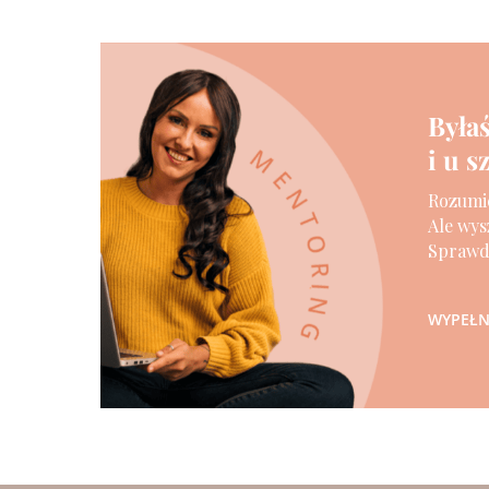
Byłaś
i u 
Rozumie
Ale wys
Sprawdź
WYPEŁNI