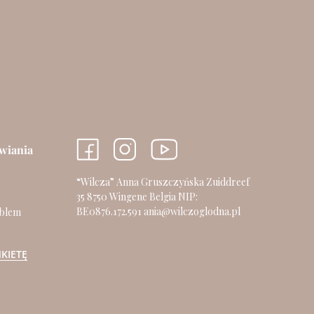
wiania
“Wilcza” Anna Gruszczyńska Zuiddreef
35 8750 Wingene Belgia NIP:
BE0876.172.591
ania@wilczoglodna.pl
oblem
KIETĘ