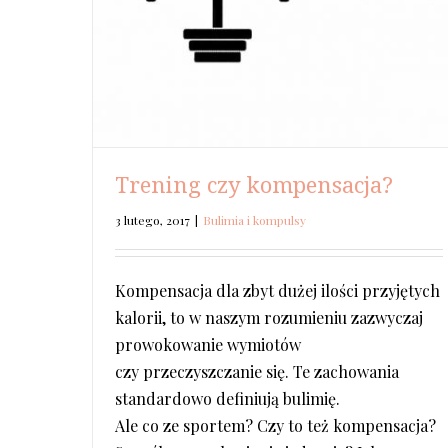
Trening czy kompensacja?
3 lutego, 2017
|
Bulimia i kompulsy
Kompensacja dla zbyt dużej ilości przyjętych
kalorii, to w naszym rozumieniu zazwyczaj
prowokowanie wymiotów
czy przeczyszczanie się. Te zachowania
standardowo definiują bulimię.
Ale co ze sportem? Czy to też kompensacja?