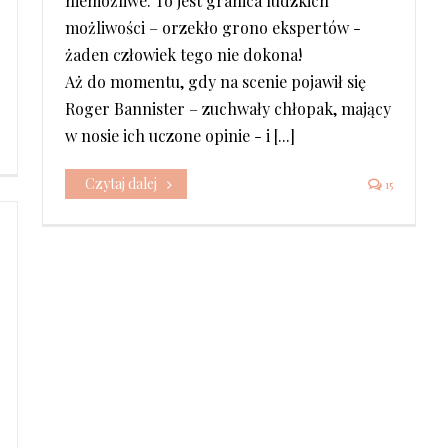
niemożliwe. To jest granica ludzkich
możliwości – orzekło grono ekspertów -
żaden człowiek tego nie dokona!
Aż do momentu, gdy na scenie pojawił się
Roger Bannister – zuchwały chłopak, mający
w nosie ich uczone opinie - i [...]
Czytaj dalej
15