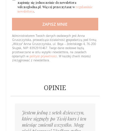
zapisuję się jednocześnie do newslettera
wilczoglodna.pl. Więcej przeczytasz w
regulaminie
newslettera
.
ZAPISZ MNIE
Loading…
Administratorem Twoich danych osobowych jest Anna
Gruszczyńska, prowadząca działalność gospodarczą pod firmą
„Wilcza” Anna Gruszczyńska, ul. Boya – Żeleńskiego 4, 76-200
Słupsk, NIP: 8392910467. Twoje dane osobowe będą
przetwarzane w celu wysyłki newslettera, na zasadach
opisanych w
polityce prywatności
. W każdej chwili możesz
zrezygnować z newslettera.
OPINIE
Jestem jedną z setek dziewczyn,
Piszę po prawie roku. Możesz
Byłaś pierwszą osobą,
Gdyby taki kurs pojawił się kiedy
Mentoring to cenne wskazówki
Ponad rok temu trafiłam
Nie myślałam, że wyjście
Trzy miesiące temu pisałam
które sięgnęły po Twój kurs i ten
mnie nie pamiętać,
której powiedziałem wprost
miałam naście lat, to teraz
i wsparcie; jedz wystarczająco,
na twój Blog. On pomógł
z zaburzeń odżywiania może być
do Ciebie list z błaganiem
miesiąc zmienił wszystko. Mogę
ale ja nie zapomnę Cię nigdy.
'Cześć, jestem Bartek, mam
moje życie wyglądałoby inaczej.
słuchaj organizmu, ignoruj myśli
mi odmienić całe moje życie.
takie proste! Już od pierwszego
o pomoc, w sytuacji tragicznej,
zjeść pieczywo! Zjadłam gofra
Zrobiłaś dla mnie już tyle,
bulimię’. ​Teraz uczę się
Nie zmarnowałabym swojej
nałogowe, pokochaj siebie,
Po tylu latach choroby, terapii,
dnia myśli o objadaniu się
nie wierząc w nic i w nikogo.