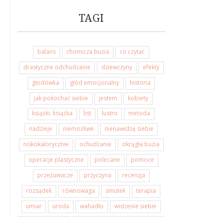
TAGI
balans
chomicza buzia
co czytać
drastyczne odchudzanie
dziewczyny
efekty
głodówka
głód emocjonalny
historia
jak pokochać siebie
jestem
kobiety
książki. książka
list
lustro
metoda
nadzieje
niemożliwe
nienawidzę siebie
niskokalorycznie
ochudzanie
okrągła buzia
operacje plastyczne
polecane
pomoce
przeżuwacze
przyczyna
recenzja
rozsądek
równowaga
smutek
terapia
umiar
uroda
wahadło
widzenie siebie