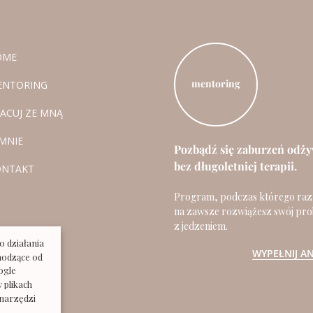
OME
mentoring
ENTORING
ACUJ ZE MNĄ
MNIE
Pozbądź się zaburzeń odży
bez długoletniej terapii.
ONTAKT
Program, podczas którego raz
na zawsze rozwiążesz swój pr
z jedzeniem.
o działania
WYPEŁNIJ AN
chodzące od
ogle
 plikach
narzędzi