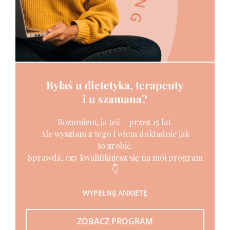
Byłaś u dietetyka, terapeuty
i u szamana?
Rozumiem, ja też – przez 15 lat.
Ale wyszłam z tego i wiem dokładnie jak
to zrobić.
Sprawdź, czy kwalifikujesz się na mój program
👇
WYPEŁNIJ ANKIETĘ
ZOBACZ PROGRAM