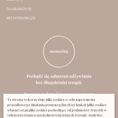
DLA BLISKICH (9)
BEZ KATEGORII (25)
mentoring
Pozbądź się zaburzeń odżywiania
bez długoletniej terapii.
Program, podczas którego raz na zawsze
rozwiążesz swój problem z jedzeniem.
Ta strona wykorzystuje pliki cookies w celu zapewnienia
prawidłowego działania poszczególnych jej funkcji (pliki cookies
własne) oraz pliki cookies pochodzące od podmiotów trzecich w
WYPEŁNIJ ANKIETĘ
celu korzystania z narzędzi zewnętrznych (Google Analytics,