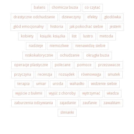
balans
chomicza buzia
co czytać
drastyczne odchudzanie
dziewczyny
efekty
głodówka
głód emocjonalny
historia
jak pokochać siebie
jestem
kobiety
książki. książka
list
lustro
metoda
nadzieje
niemożliwe
nienawidzę siebie
niskokalorycznie
ochudzanie
okrągła buzia
operacje plastyczne
polecane
pomoce
przeżuwacze
przyczyna
recenzja
rozsądek
równowaga
smutek
terapia
umiar
uroda
wahadło
widzenie siebie
wyjście z bulimii
wyjść z choroby
wytrzymać
władza
zaburzenia odżywiania
zajadanie
zaufanie
zawaliłam
ślinianki