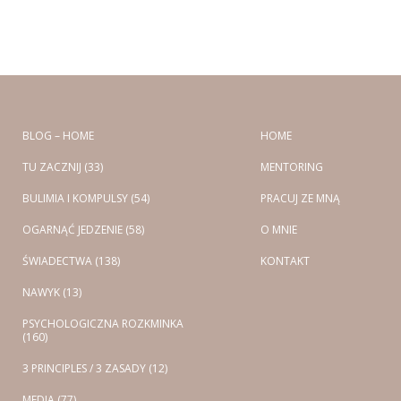
BLOG – HOME
HOME
TU ZACZNIJ (33)
MENTORING
BULIMIA I KOMPULSY (54)
PRACUJ ZE MNĄ
OGARNĄĆ JEDZENIE (58)
O MNIE
ŚWIADECTWA (138)
KONTAKT
NAWYK (13)
PSYCHOLOGICZNA ROZKMINKA
(160)
3 PRINCIPLES / 3 ZASADY (12)
MEDIA (77)