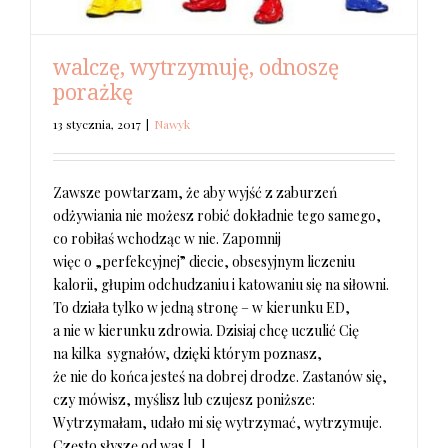
walczę, wytrzymuję, odnoszę
porażkę
13 stycznia, 2017
|
Nawyk
Zawsze powtarzam, że aby wyjść z zaburzeń
odżywiania nie możesz robić dokładnie tego samego,
co robiłaś wchodząc w nie. Zapomnij
więc o „perfekcyjnej” diecie, obsesyjnym liczeniu
kalorii, głupim odchudzaniu i katowaniu się na siłowni.
To działa tylko w jedną stronę – w kierunku ED,
a nie w kierunku zdrowia. Dzisiaj chcę uczulić Cię
na kilka sygnałów, dzięki którym poznasz,
że nie do końca jesteś na dobrej drodze. Zastanów się,
czy mówisz, myślisz lub czujesz poniższe:
Wytrzymałam, udało mi się wytrzymać, wytrzymuje.
Często słyszę od was [...]