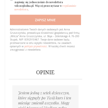
zapisuję się jednocześnie do newslettera
wilczoglodna.pl. Więcej przeczytasz w
regulaminie
newslettera
.
ZAPISZ MNIE
Loading…
Administratorem Twoich danych osobowych jest Anna
Gruszczyńska, prowadząca działalność gospodarczą pod firmą
„Wilcza” Anna Gruszczyńska, ul. Boya – Żeleńskiego 4, 76-200
Słupsk, NIP: 8392910467. Twoje dane osobowe będą
przetwarzane w celu wysyłki newslettera, na zasadach
opisanych w
polityce prywatności
. W każdej chwili możesz
zrezygnować z newslettera.
OPINIE
Jestem jedną z setek dziewczyn,
Piszę po prawie roku. Możesz
Byłaś pierwszą osobą,
Gdyby taki kurs pojawił się kiedy
Mentoring to cenne wskazówki
Ponad rok temu trafiłam
Nie myślałam, że wyjście
Trzy miesiące temu pisałam
które sięgnęły po Twój kurs i ten
mnie nie pamiętać,
której powiedziałem wprost
miałam naście lat, to teraz
i wsparcie; jedz wystarczająco,
na twój Blog. On pomógł
z zaburzeń odżywiania może być
do Ciebie list z błaganiem
miesiąc zmienił wszystko. Mogę
ale ja nie zapomnę Cię nigdy.
'Cześć, jestem Bartek, mam
moje życie wyglądałoby inaczej.
słuchaj organizmu, ignoruj myśli
mi odmienić całe moje życie.
takie proste! Już od pierwszego
o pomoc, w sytuacji tragicznej,
zjeść pieczywo! Zjadłam gofra
Zrobiłaś dla mnie już tyle,
bulimię’. ​Teraz uczę się
Nie zmarnowałabym swojej
nałogowe, pokochaj siebie,
Po tylu latach choroby, terapii,
dnia myśli o objadaniu się
nie wierząc w nic i w nikogo.