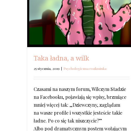
Taka ładna, a wilk
25 stycznia, 2019
|
Psychologiczna rozkminka
Czasami na naszym forum, Wilczym Stadzie
na Facebooku, pojawiają się wpisy, brzmiące
mniej więcej tak: „Dziewczyny, zaglądam
na wasze profile i wszystkie jesteście takie
ładne. Po co się tak niszczycie?”
Albo pod dramatycznym postem wołającym