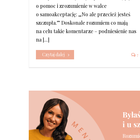
o pomoc i zrozumienie w walce
o samoakceptację: „No ale przecież jesteś
szczupła.” Doskonale rozumiem co mają
na celu takie komentarze – podniesienie nas
na [...]
Czytaj dalej
7
Byłaś
i u 
Rozumie