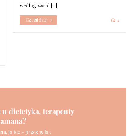
według zasad [...]
Czytaj dalej
12
 u dietetyka, terapeuty
szamana?
m, ja też – przez 15 lat.