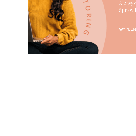
Ale wys
Sprawdź
WYPEŁNI