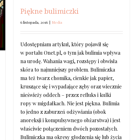
Piękne bulimiczki
6 listopada, 2016
|
Media
Udostępniam artykuł, który pojawił się
w portalu Onet.pl, o tym jak bulimia wpływa
na urodę. Wahania wagi, rozstępy i obwisła
skóra to najmniejszy problem. Bulimiczka
ma też twarz chomika, cienkie jak papier,
kruszące się i wypadające zęby oraz wiecznie
nieświeży oddech – przez refluks i kulki
ropy w migdałkach. Nie jest piękna. Bulimia
to jedno z zaburzeń odżywiania (obok
anoreksji i kompulsywnego obżarstwa) i jest
właściwie połączeniem dwóch pozostałych.
Bulimiczka ma okresy głodzenia się lub życia