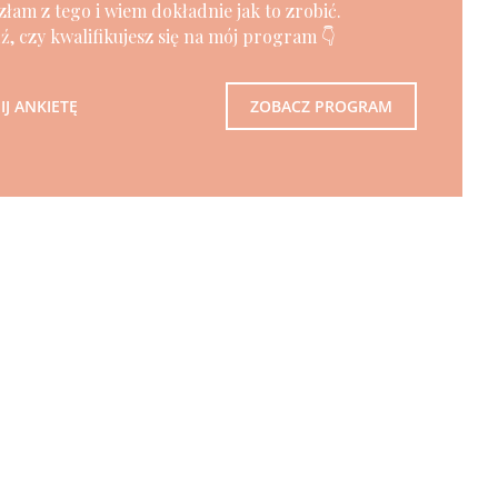
złam z tego i wiem dokładnie jak to zrobić.
, czy kwalifikujesz się na mój program 👇
J ANKIETĘ
ZOBACZ PROGRAM