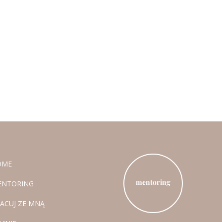
OME
mentoring
ENTORING
ACUJ ZE MNĄ