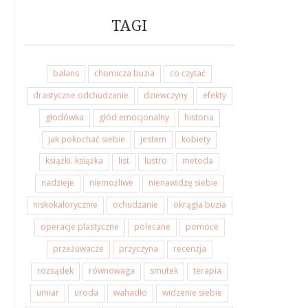
TAGI
balans
chomicza buzia
co czytać
drastyczne odchudzanie
dziewczyny
efekty
głodówka
głód emocjonalny
historia
jak pokochać siebie
jestem
kobiety
książki. książka
list
lustro
metoda
nadzieje
niemożliwe
nienawidzę siebie
niskokalorycznie
ochudzanie
okrągła buzia
operacje plastyczne
polecane
pomoce
przeżuwacze
przyczyna
recenzja
rozsądek
równowaga
smutek
terapia
umiar
uroda
wahadło
widzenie siebie