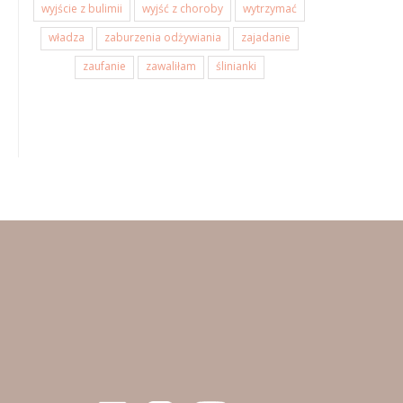
wyjście z bulimii
wyjść z choroby
wytrzymać
władza
zaburzenia odżywiania
zajadanie
zaufanie
zawaliłam
ślinianki