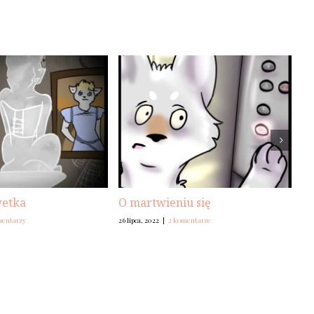
wetka
O martwieniu się
O 
mentarzy
26 lipca, 2022
|
2 komentarze
22 l