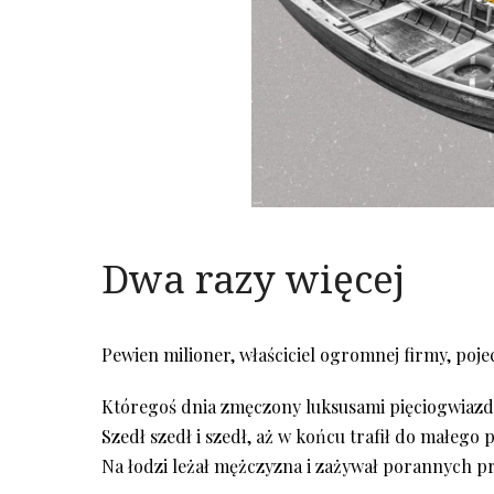
Dwa razy więcej
Pewien milioner, właściciel ogromnej firmy, poj
Któregoś dnia zmęczony luksusami pięciogwiazdk
Szedł szedł i szedł, aż w końcu trafił do małego
Na łodzi leżał mężczyzna i zażywał porannych p