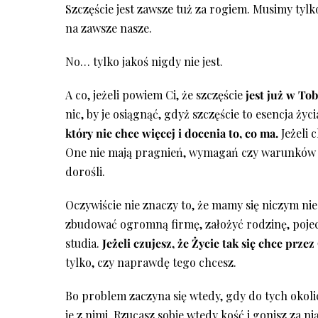
Szczęście jest zawsze tuż za rogiem. Musimy tylk
na zawsze nasze.
No… tylko jakoś nigdy nie jest.
A co, jeżeli powiem Ci, że szczęście
jest już w Tob
nic, by je osiągnąć, gdyż szczęście to esencja ży
który nie chce więcej i docenia to, co ma.
Jeżeli 
One nie mają pragnień, wymagań czy warunków i 
dorośli.
Oczywiście nie znaczy to, że mamy się niczym nie
zbudować ogromną firmę, założyć rodzinę, pojec
studia.
Jeżeli czujesz, że Życie tak się chce przez
tylko, czy naprawdę tego chcesz.
Bo problem zaczyna się wtedy, gdy do tych okoli
je z nimi. Rzucasz sobie wtedy kość i gonisz za ni