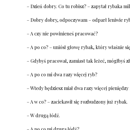
– Dzień dobry. Co tu robisz? – zapytał rybaka mil
– Dobry dobry, odpoczywam – odparł leniwie rybak
– A czy nie powinieneś pracować?
– A po co? – uniósł głowę rybak, który właśnie si
– Gdybyś pracował, zamiast tak leżeć, mógłbyś zł
– A po co mi dwa razy więcej ryb?
– Wtedy będziesz miał dwa razy więcej pieniędzy 
– A w co? – zaciekawił się rozbudzony już rybak.
– W drugą łódź.
– A po co mi druga łódź?