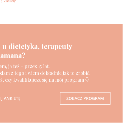
/ 3 Zasady
 u dietetyka, terapeuty
szamana?
m, ja też – przez 15 lat.
złam z tego i wiem dokładnie jak to zrobić.
, czy kwalifikujesz się na mój program 👇
J ANKIETĘ
ZOBACZ PROGRAM