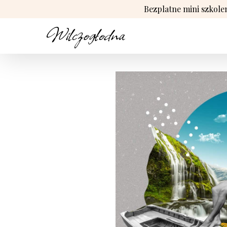
Bezplatne mini szkole
Przejdź
do
zawartości