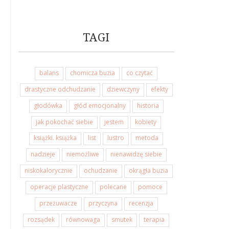
TAGI
balans
chomicza buzia
co czytać
drastyczne odchudzanie
dziewczyny
efekty
głodówka
głód emocjonalny
historia
jak pokochać siebie
jestem
kobiety
książki. książka
list
lustro
metoda
nadzieje
niemożliwe
nienawidzę siebie
niskokalorycznie
ochudzanie
okrągła buzia
operacje plastyczne
polecane
pomoce
przeżuwacze
przyczyna
recenzja
rozsądek
równowaga
smutek
terapia