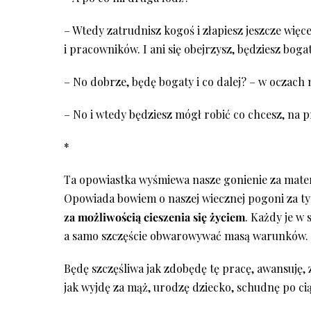
– Wtedy zatrudnisz kogoś i złapiesz jeszcze więc
i pracowników. I ani się obejrzysz, będziesz bogat
– No dobrze, będę bogaty i co dalej? – w oczach
– No i wtedy będziesz mógł robić co chcesz, na 
*
Ta opowiastka wyśmiewa nasze gonienie za materi
Opowiada bowiem o naszej wiecznej pogoni za ty
za możliwością cieszenia się życiem
. Każdy je w
a samo szczęście obwarowywać masą warunków.
Będę szczęśliwa jak zdobędę tę pracę, awansuję, 
jak wyjdę za mąż, urodzę dziecko, schudnę po ci