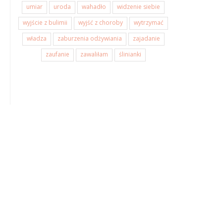
umiar
uroda
wahadło
widzenie siebie
wyjście z bulimii
wyjść z choroby
wytrzymać
władza
zaburzenia odżywiania
zajadanie
zaufanie
zawaliłam
ślinianki