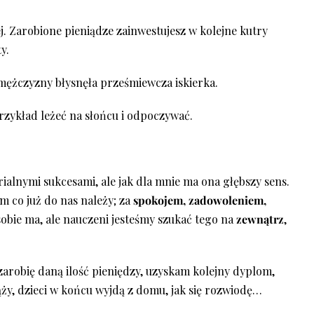
ej. Zarobione pieniądze zainwestujesz w kolejne kutry
y.
 mężczyzny błysnęła prześmiewcza iskierka.
przykład leżeć na słońcu i odpoczywać.
alnymi sukcesami, ale jak dla mnie ma ona głębszy sens.
m co już do nas należy; za
spokojem, zadowoleniem,
 sobie ma, ale nauczeni jesteśmy szukać tego na
zewnątrz
,
zarobię daną ilość pieniędzy, uzyskam kolejny dyplom,
ąży, dzieci w końcu wyjdą z domu, jak się rozwiodę…