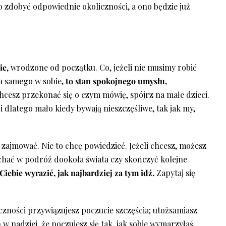
o zdobyć odpowiednie okoliczności, a ono będzie już
ie
, wrodzone od początku. Co, jeżeli nie musimy robić
cia samego w sobie,
to stan spokojnego umysłu,
chcesz przekonać się o czym mówię, spójrz na małe dzieci.
dlatego mało kiedy bywają nieszczęśliwe, tak jak my,
 zajmować. Nie to chcę powiedzieć. Jeżeli chcesz, możesz
hać w podróż dookoła świata czy skończyć kolejne
 Ciebie wyrazić, jak najbardziej za tym idź.
Zapytaj się
czności przywiązujesz poczucie szczęścia; utożsamiasz
ą w nadziei, że poczujesz się tak, jak sobie wymarzyłaś.