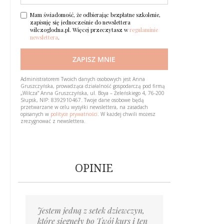
Mam świadomość, że odbierając bezpłatne szkolenie,
zapisuję się jednocześnie do newslettera
wilczoglodna.pl. Więcej przeczytasz w
regulaminie
newslettera
.
ZAPISZ MNIE
Loading…
Administratorem Twoich danych osobowych jest Anna
Gruszczyńska, prowadząca działalność gospodarczą pod firmą
„Wilcza” Anna Gruszczyńska, ul. Boya – Żeleńskiego 4, 76-200
Słupsk, NIP: 8392910467. Twoje dane osobowe będą
przetwarzane w celu wysyłki newslettera, na zasadach
opisanych w
polityce prywatności
. W każdej chwili możesz
zrezygnować z newslettera.
OPINIE
Jestem jedną z setek dziewczyn,
Piszę po prawie roku. Możesz
Byłaś pierwszą osobą,
Gdyby taki kurs pojawił się kiedy
Mentoring to cenne wskazówki
Ponad rok temu trafiłam
Nie myślałam, że wyjście
Trzy miesiące temu pisałam
które sięgnęły po Twój kurs i ten
mnie nie pamiętać,
której powiedziałem wprost
miałam naście lat, to teraz
i wsparcie; jedz wystarczająco,
na twój Blog. On pomógł
z zaburzeń odżywiania może być
do Ciebie list z błaganiem