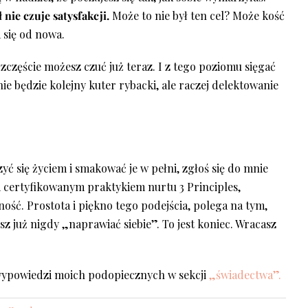
nie czuje satysfakcji.
Może to nie był ten cel? Może kość
a się od nowa.
Szczęście możesz czuć już teraz. I z tego poziomu sięgać
nie będzie kolejny kuter rybacki, ale raczej delektowanie
yć się życiem i smakować je w pełni, zgłoś się do mnie
 certyfikowanym praktykiem nurtu 3 Principles,
ość. Prostota i piękno tego podejścia, polega na tym,
z już nigdy „naprawiać siebie”. To jest koniec. Wracasz
 wypowiedzi moich podopiecznych w sekcji
„świadectwa”.