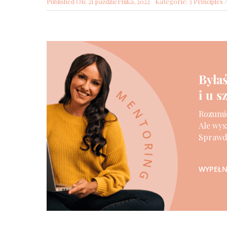
Published On: 21 października, 2022
Kategorie:
3 Principles 
Byłaś
i u 
Rozumie
Ale wys
Sprawdź
WYPEŁNI