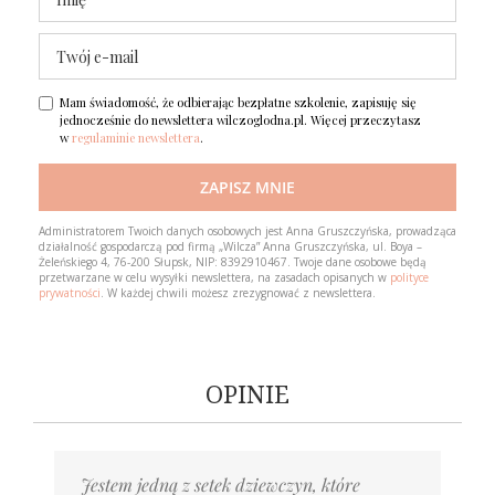
Mam świadomość, że odbierając bezpłatne szkolenie, zapisuję się
jednocześnie do newslettera wilczoglodna.pl. Więcej przeczytasz
w
regulaminie newslettera
.
ZAPISZ MNIE
Loading…
Administratorem Twoich danych osobowych jest Anna Gruszczyńska, prowadząca
działalność gospodarczą pod firmą „Wilcza” Anna Gruszczyńska, ul. Boya –
Żeleńskiego 4, 76-200 Słupsk, NIP: 8392910467. Twoje dane osobowe będą
przetwarzane w celu wysyłki newslettera, na zasadach opisanych w
polityce
prywatności
. W każdej chwili możesz zrezygnować z newslettera.
OPINIE
Jestem jedną z setek dziewczyn, które
Piszę po prawie roku. Możesz mnie
Byłaś pierwszą osobą, której powiedziałem
Gdyby taki kurs pojawił się kiedy miałam
Mentoring to cenne wskazówki i wsparcie;
Ponad rok temu trafiłam na twój Blog.
Nie myślałam, że wyjście z zaburzeń
Trzy miesiące temu pisałam do Ciebie list