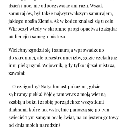
dzień i noc, nie odpoczywając ani razu. Wszak
samuraj ów, był także najwytrwalszym samurajem,
jakiego nosiła Ziemia. Aż w końcu znalazł się u celu.
Wkroczył wtedy w skromne progi opactwa i zażądał
audiencji u samego mistrza.
Wielebny zgodził się i samuraja wprowadzono
do skromnej, ale przestronnej izby, gdzie czekali już
inni pielgrzymi. Wojownik, gdy tylko ujrzał mistrza,
zawołał:
– O czcigodny! Natychmiast pokaż mi, gdzie
są bramy piekła! Pójdę tam wraz z moją wierną
szablą u boku i zrobię porządek ze wszystkimi
diabłami, które tak wstrętnie panoszą się po tym
świecie! Tym samym ocalę świat, na co jestem gotowy
od dnia moich narodzin!