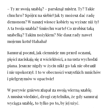
– Ty ze swoją szablą? – parsknął mistrz. Ty? Takie
chuchro? Spójrz na siebie! Jak ty możesz dać radę
demonom? W naszej wiosce kobiety są wyższe niż ty!
A ta twoja szabla? Śmiechu warte! Co zrobisz taką
szabelką? Takim nożykiem? Nie dasz rady nawet
mojemu kotu! Hahaha!
Samuraj poczuł, jak ciemnieje mu przed oczami,
pięści zaciskają się z wściekłości, a na usta wychodzi
piana. Jeszcze nigdy w życiu nikt go tak nie obraził
i nie upokorzył. I to w obecności wszystkich mnichów
i pielgrzymów w opactwie!
W porywie gniewu złapał za swoją wierną szablę.
A musisz wiedzieć, drogi czytelniku, że gdy samuraj
wyciąga szablę, to tylko po to, by jej użyć.