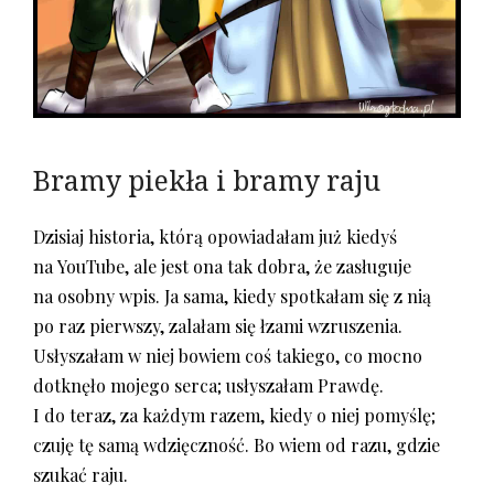
Bramy piekła i bramy raju
Dzisiaj historia, którą opowiadałam już kiedyś
na YouTube, ale jest ona tak dobra, że zasługuje
na osobny wpis. Ja sama, kiedy spotkałam się z nią
po raz pierwszy, zalałam się łzami wzruszenia.
Usłyszałam w niej bowiem coś takiego, co mocno
dotknęło mojego serca; usłyszałam Prawdę.
I do teraz, za każdym razem, kiedy o niej pomyślę;
czuję tę samą wdzięczność. Bo wiem od razu, gdzie
szukać raju.