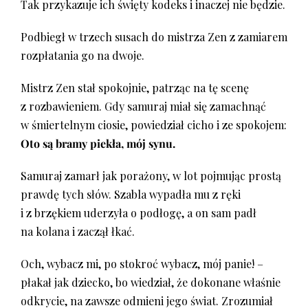
Tak przykazuje ich święty kodeks i inaczej nie będzie.
Podbiegł w trzech susach do mistrza Zen z zamiarem
rozpłatania go na dwoje.
Mistrz Zen stał spokojnie, patrząc na tę scenę
z rozbawieniem. Gdy samuraj miał się zamachnąć
w śmiertelnym ciosie, powiedział cicho i ze spokojem:
Oto są bramy piekła, mój synu.
Samuraj zamarł jak porażony, w lot pojmując prostą
prawdę tych słów. Szabla wypadła mu z ręki
i z brzękiem uderzyła o podłogę, a on sam padł
na kolana i zaczął łkać.
Och, wybacz mi, po stokroć wybacz, mój panie! –
płakał jak dziecko, bo wiedział, że dokonane właśnie
odkrycie, na zawsze odmieni jego świat. Zrozumiał