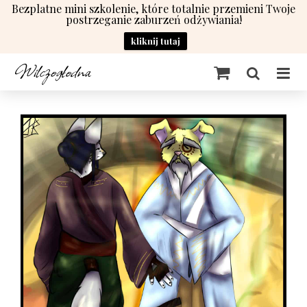
Bezplatne mini szkolenie, które totalnie przemieni Twoje
postrzeganie zaburzeń odżywiania!
kliknij tutaj
Przejdź
do
zawartości