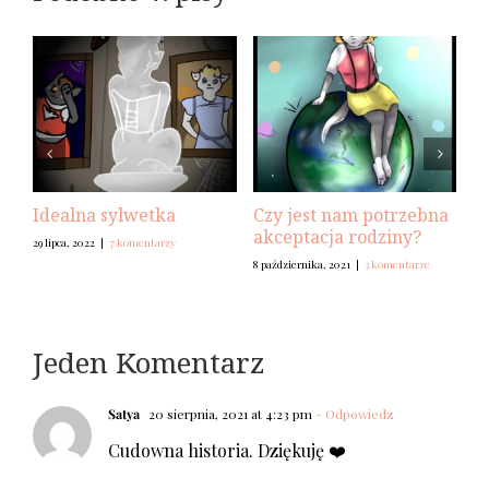
Idealna sylwetka
Czy jest nam potrzebna
C
akceptacja rodziny?
s
29 lipca, 2022
|
7 komentarzy
8 października, 2021
|
3 komentarze
3 w
Jeden Komentarz
Satya
20 sierpnia, 2021 at 4:23 pm
- Odpowiedz
Cudowna historia. Dziękuję ❤️