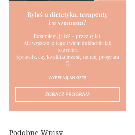
Byłaś u dietetyka, terapeuty
i u szamana?
Rozumiem, ja też – przez 15 lat.
Ale wyszłam z tego i wiem dokładnie jak
to zrobić.
Sprawdź, czy kwalifikujesz się na mój program
👇
WYPEŁNIJ ANKIETĘ
ZOBACZ PROGRAM
Podobne Wpisy