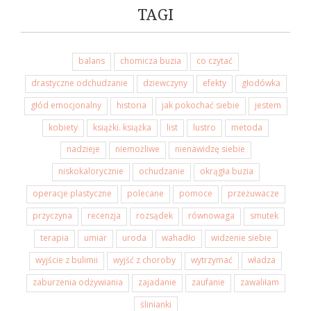
TAGI
balans
chomicza buzia
co czytać
drastyczne odchudzanie
dziewczyny
efekty
głodówka
głód emocjonalny
historia
jak pokochać siebie
jestem
kobiety
książki. książka
list
lustro
metoda
nadzieje
niemożliwe
nienawidzę siebie
niskokalorycznie
ochudzanie
okrągła buzia
operacje plastyczne
polecane
pomoce
przeżuwacze
przyczyna
recenzja
rozsądek
równowaga
smutek
terapia
umiar
uroda
wahadło
widzenie siebie
wyjście z bulimii
wyjść z choroby
wytrzymać
władza
zaburzenia odżywiania
zajadanie
zaufanie
zawaliłam
ślinianki