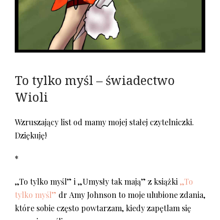
To tylko myśl – świadectwo
Wioli
Wzruszający list od mamy mojej stałej czytelniczki.
Dziękuję!
*
„To tylko myśl” i „Umysły tak mają” z książki
„To
tylko myśl”
dr Amy Johnson to moje ulubione zdania,
które sobie często powtarzam, kiedy zapętlam się