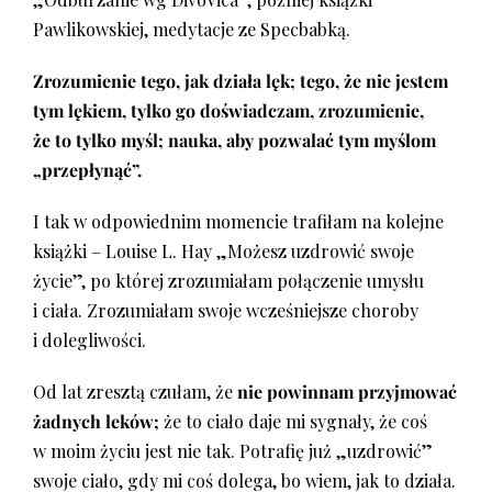
Pawlikowskiej, medytacje ze Specbabką.
Zrozumienie tego, jak działa lęk; tego, że nie jestem
tym lękiem, tylko go doświadczam, zrozumienie,
że to tylko myśl; nauka, aby pozwalać tym myślom
„przepłynąć”.
I tak w odpowiednim momencie trafiłam na kolejne
książki – Louise L. Hay „Możesz uzdrowić swoje
życie”, po której zrozumiałam połączenie umysłu
i ciała. Zrozumiałam swoje wcześniejsze choroby
i dolegliwości.
Od lat zresztą czułam, że
nie powinnam przyjmować
żadnych leków;
że to ciało daje mi sygnały, że coś
w moim życiu jest nie tak. Potrafię już „uzdrowić”
swoje ciało, gdy mi coś dolega, bo wiem, jak to działa.