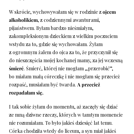
W skrócie, wychowywałam się w rodzinie z
ojcem
alkoholikiem
, z codziennymi awanturami,
pijaństwem. Byłam bardzo nieśmiałym,
zakompleksionym dzieckiem z wielkim poczuciem
wstydu za to, gdzie się wychowałam. Żyłam
z ogromnym żalem do ojca za to, że przyczynił się
do nieszczęścia mojej kochanej mamy, za jej wczesną
śmierć
. Śmierć, której nie mogłam „przerobić”,
bo miałam małą córeczkę i nie mogłam się przecież
rozpaść, musiałam być twarda.
A przecież
rozpadałam się.
I tak sobie żyłam do momentu, aż zaczęły się dziać
ze mną dziwne rzeczy, których w tamtym momencie
nie rozumiałam. To było jakieś dziesięć lat temu.
Córka chodziła wtedy do liceum, a syn miał jakieś