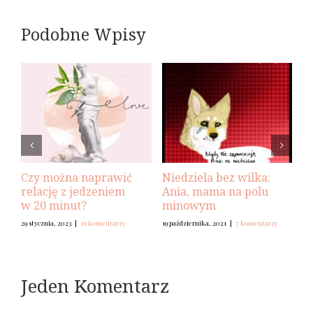
Podobne Wpisy
Czy można naprawić
Niedziela bez wilka:
D
relację z jedzeniem
Ania, mama na polu
14 
w 20 minut?
minowym
29 stycznia, 2023
|
16 komentarzy
19 października, 2021
|
7 komentarzy
Jeden Komentarz