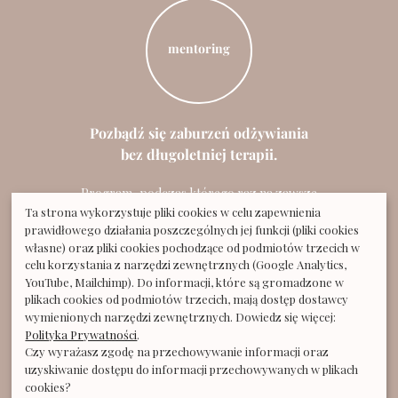
mentoring
Pozbądź się zaburzeń odżywiania
bez długoletniej terapii.
Program, podczas którego raz na zawsze
rozwiążesz swój problem z jedzeniem.
Ta strona wykorzystuje pliki cookies w celu zapewnienia
prawidłowego działania poszczególnych jej funkcji (pliki cookies
własne) oraz pliki cookies pochodzące od podmiotów trzecich w
WYPEŁNIJ ANKIETĘ
celu korzystania z narzędzi zewnętrznych (Google Analytics,
YouTube, Mailchimp). Do informacji, które są gromadzone w
plikach cookies od podmiotów trzecich, mają dostęp dostawcy
wymienionych narzędzi zewnętrznych. Dowiedz się więcej:
Polityka Prywatności
.
Czy wyrażasz zgodę na przechowywanie informacji oraz
uzyskiwanie dostępu do informacji przechowywanych w plikach
“Wilcza” Anna Gruszczyńska Zuiddreef 35 8750 Wingene Belgia
cookies?
NIP: BE0876.172.591
ania@wilczoglodna.pl