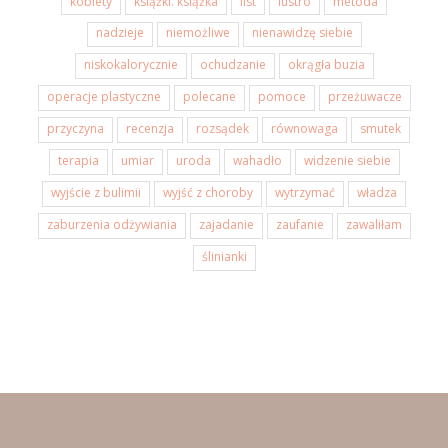
kobiety
książki. książka
list
lustro
metoda
nadzieje
niemożliwe
nienawidzę siebie
niskokalorycznie
ochudzanie
okrągła buzia
operacje plastyczne
polecane
pomoce
przeżuwacze
przyczyna
recenzja
rozsądek
równowaga
smutek
terapia
umiar
uroda
wahadło
widzenie siebie
wyjście z bulimii
wyjść z choroby
wytrzymać
władza
zaburzenia odżywiania
zajadanie
zaufanie
zawaliłam
ślinianki