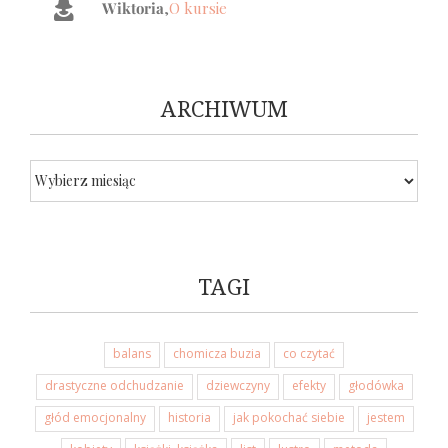
Wiktoria
Joanna
Bożena
Michalina
Klaudia
,
O Kursie
,
O Mentoringu
,
O kursie
,
O Kursie
Ola
Bartek
,
O Mentoringu
Ania
,
O Mentoringu
ARCHIWUM
ARCHIWUM
TAGI
balans
chomicza buzia
co czytać
drastyczne odchudzanie
dziewczyny
efekty
głodówka
głód emocjonalny
historia
jak pokochać siebie
jestem