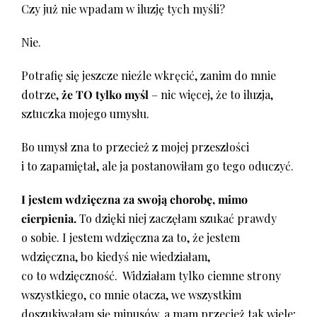
Czy już nie wpadam w iluzję tych myśli?
Nie.
Potrafię się jeszcze nieźle wkręcić, zanim do mnie
dotrze,
że TO tylko myśl
– nic więcej, że to iluzja,
sztuczka mojego umysłu.
Bo umysł zna to przecież z mojej przeszłości
i to zapamiętał, ale ja postanowiłam go tego oduczyć.
I jestem wdzięczna za swoją chorobę, mimo
cierpienia.
To dzięki niej zaczęłam szukać prawdy
o sobie. I jestem wdzięczna za to, że jestem
wdzięczna, bo kiedyś nie wiedziałam,
co to wdzięczność. Widziałam tylko ciemne strony
wszystkiego, co mnie otacza, we wszystkim
doszukiwałam się minusów, a mam przecież tak wiele;