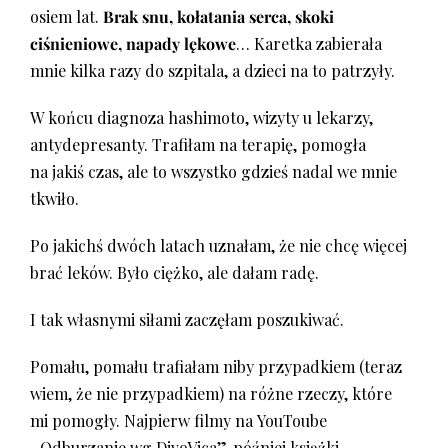
osiem lat.
Brak snu, kołatania serca, skoki
ciśnieniowe, napady lękowe
… Karetka zabierała
mnie kilka razy do szpitala, a dzieci na to patrzyły.
W końcu diagnoza hashimoto, wizyty u lekarzy,
antydepresanty. Trafiłam na terapię, pomogła
na jakiś czas, ale to wszystko gdzieś nadal we mnie
tkwiło.
Po jakichś dwóch latach uznałam, że nie chcę więcej
brać leków. Było ciężko, ale dałam radę.
I tak własnymi siłami zaczęłam poszukiwać.
Pomału, pomału trafiałam niby przypadkiem (teraz
wiem, że nie przypadkiem) na różne rzeczy, które
mi pomogły. Najpierw filmy na YouToube
„Odburzanie wg DivoVica”, później książki