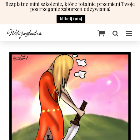
Bezplatne mini szkolenie, które totalnie przemieni Twoje
postrzeganie zaburzeń odżywiania!
kliknij tutaj
Przejdź
do
zawartości