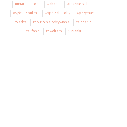
umiar
uroda
wahadło
widzenie siebie
wyjście z bulimii
wyjść z choroby
wytrzymać
władza
zaburzenia odżywiania
zajadanie
zaufanie
zawaliłam
ślinianki