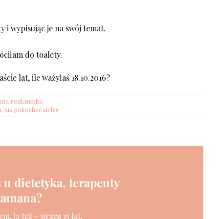
 i wypisując je na swój temat.
óciłam do toalety.
ście lat, ile ważyłaś 18.10.2016?
zna rozkminka
m
,
jak pokochać siebie
 u dietetyka, terapeuty
szamana?
m, ja też – przez 15 lat.