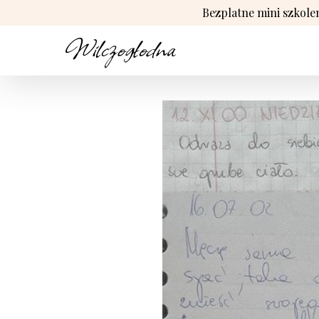
Bezplatne mini szkole
Przejdź
do
zawartości