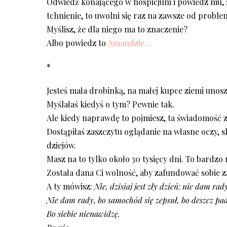
Odwiedź konającego w hospicjum i powiedz mu, ż
tchnienie, to uwolni się raz na zawsze od proble
Myślisz, że dla niego ma to znaczenie?
Albo powiedz to
Amandzie…
*
Jesteś mała drobinką, na małej kupce ziemi unos
Myślałaś kiedyś o tym? Pewnie tak.
Ale kiedy naprawdę to pojmiesz, ta świadomość z
Dostąpiłaś zaszczytu oglądanie na własne oczy, 
dziejów.
Masz na to tylko około 30 tysięcy dni. To bardzo 
Została dana Ci wolność, aby zafundować sobie z
A ty mówisz:
Nie, dzisiaj jest zły dzień: nie dam rady
Nie dam rady, bo samochód się zepsuł, bo deszcz pa
Bo siebie nienawidzę.