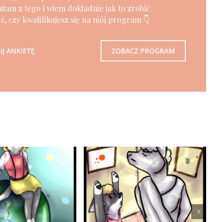
złam z tego i wiem dokładnie jak to zrobić.
, czy kwalifikujesz się na mój program 👇
J ANKIETĘ
ZOBACZ PROGRAM