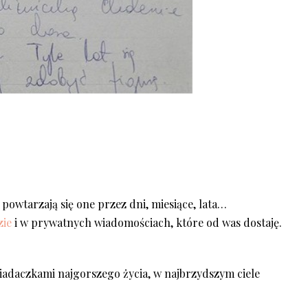
owtarzają się one przez dni, miesiące, lata…
zie
i w prywatnych wiadomościach, które od was dostaję.
iadaczkami najgorszego życia, w najbrzydszym ciele