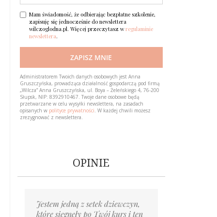
Mam świadomość, że odbierając bezpłatne szkolenie,
zapisuję się jednocześnie do newslettera
wilczoglodna.pl. Więcej przeczytasz w
regulaminie
newslettera
.
ZAPISZ MNIE
Loading…
Administratorem Twoich danych osobowych jest Anna
Gruszczyńska, prowadząca działalność gospodarczą pod firmą
„Wilcza” Anna Gruszczyńska, ul. Boya – Żeleńskiego 4, 76-200
Słupsk, NIP: 8392910467. Twoje dane osobowe będą
przetwarzane w celu wysyłki newslettera, na zasadach
opisanych w
polityce prywatności
. W każdej chwili możesz
zrezygnować z newslettera.
OPINIE
Jestem jedną z setek dziewczyn,
Piszę po prawie roku. Możesz
Byłaś pierwszą osobą,
Gdyby taki kurs pojawił się kiedy
Mentoring to cenne wskazówki
Ponad rok temu trafiłam
Nie myślałam, że wyjście
Trzy miesiące temu pisałam
które sięgnęły po Twój kurs i ten
mnie nie pamiętać,
której powiedziałem wprost
miałam naście lat, to teraz
i wsparcie; jedz wystarczająco,
na twój Blog. On pomógł
z zaburzeń odżywiania może być
do Ciebie list z błaganiem