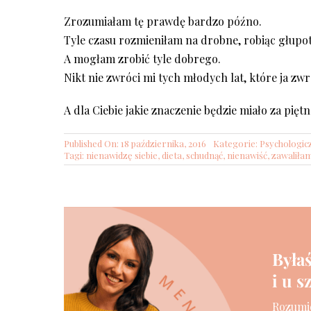
Zrozumiałam tę prawdę bardzo późno.
Tyle czasu rozmieniłam na drobne, robiąc głupoty
A mogłam zrobić tyle dobrego.
Nikt nie zwróci mi tych młodych lat, które ja zwr
A dla Ciebie jakie znaczenie będzie miało za piętna
Published On: 18 października, 2016
Kategorie:
Psychologic
Tagi:
nienawidzę siebie
,
dieta
,
schudnąć
,
nienawiść
,
zawaliła
Byłaś
i u 
Rozumie