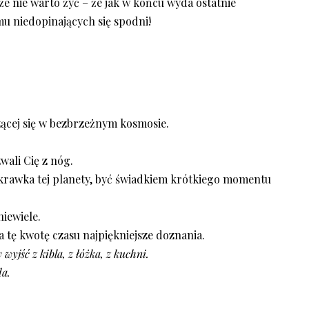
e nie warto żyć – że jak w końcu wyda ostatnie
mu niedopinających się spodni!
zącej się w bezbrzeżnym kosmosie.
wali Cię z nóg.
skrawka tej planety, być świadkiem krótkiego momentu
niewiele.
a tę kwotę czasu najpiękniejsze doznania.
 wyjść z kibla, z łóżka, z kuchni.
da.