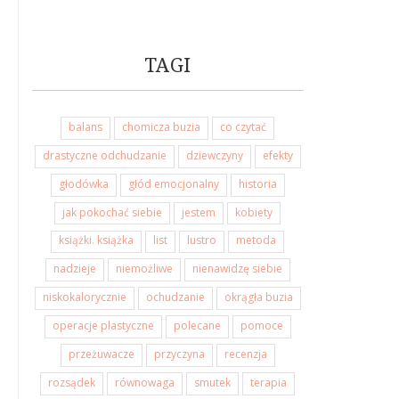
TAGI
balans
chomicza buzia
co czytać
drastyczne odchudzanie
dziewczyny
efekty
głodówka
głód emocjonalny
historia
jak pokochać siebie
jestem
kobiety
książki. książka
list
lustro
metoda
nadzieje
niemożliwe
nienawidzę siebie
niskokalorycznie
ochudzanie
okrągła buzia
operacje plastyczne
polecane
pomoce
przeżuwacze
przyczyna
recenzja
rozsądek
równowaga
smutek
terapia