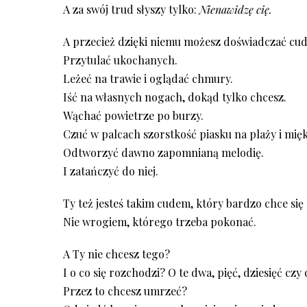
A za swój trud słyszy tylko:
Nienawidzę cię.
A przecież dzięki niemu możesz doświadczać cud
Przytulać ukochanych.
Leżeć na trawie i oglądać chmury.
Iść na własnych nogach, dokąd tylko chcesz.
Wąchać powietrze po burzy.
Czuć w palcach szorstkość piasku na plaży i mię
Odtworzyć dawno zapomnianą melodię.
I zatańczyć do niej.
Ty też jesteś takim cudem, który bardzo chce się 
Nie wrogiem, którego trzeba pokonać.
A Ty nie chcesz tego?
I o co się rozchodzi? O te dwa, pięć, dziesięć cz
Przez to chcesz umrzeć?