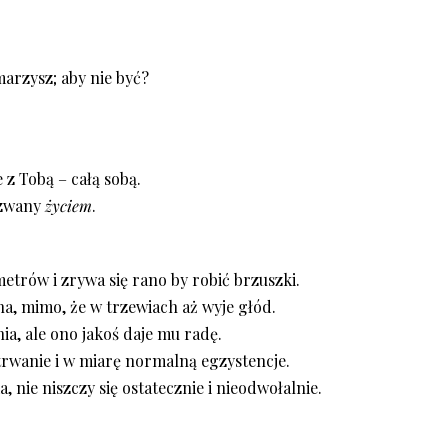
arzysz; aby nie być?
e z Tobą – całą sobą.
, zwany
życiem
.
metrów i zrywa się rano by robić brzuszki.
a, mimo, że w trzewiach aż wyje głód.
a, ale ono jakoś daje mu radę.
etrwanie i w miarę normalną egzystencje.
, nie niszczy się ostatecznie i nieodwołalnie.