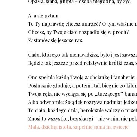
Opasła, słaba, głupia – osoba niegodna, by żyć.
A ja się pytam:
To Ty naprawdę chcesz umrzeć? O tym właśnie m
Chcesz, by Twoje ciało rozpadło się w proch?
Zastanów się jeszcze raz.
Ciało, którego tak nienawidzisz, było i jest zawsz
Będzie tak jeszcze przed relatywnie krótki czas
Ono spełnia każdą Twoją zachciankę i fanaberie:
Posłusznie głoduje, a potem i tak biegnie 20 kilo
Twoja ręka nie wyciąga się po „tuczącego” banan
Albo odwrotnie: żołądek rozrywa nadmiar jedzeni
To ciało, każdego dnia, heroicznie walczy o prz
Znosi to wszystko, bez skargi – nic w nim nie pęka
Mała, dzielna istota, zupełnie sama na świecie.