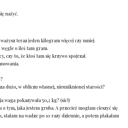
ię nażyć.
 ważysz teraz jeden kilogram więcej czy mniej.
 węgle o ileś tam gram.
 czy to, że ktoś tam się krzywo spojrzał.
ynuowania.
a?
 za dużo, w obliczu własnej, nieuniknionej starości?
ja waga pokazywała 50,2 kg? (sic!)
 o tym, jaka jestem gruba. A przecież mogłam cieszyć się
, stałam na wadze po 10 razy dziennie, a potem płakałam