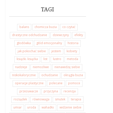
TAGI
balans
chomicza buzia
co czytać
drastyczne odchudzanie
dziewczyny
efekty
głodówka
głód emocjonalny
historia
jak pokochać siebie
jestem
kobiety
książki. książka
list
lustro
metoda
nadzieje
niemożliwe
nienawidzę siebie
niskokalorycznie
ochudzanie
okrągła buzia
operacje plastyczne
polecane
pomoce
przeżuwacze
przyczyna
recenzja
rozsądek
równowaga
smutek
terapia
umiar
uroda
wahadło
widzenie siebie