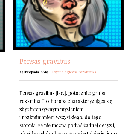
Pensas gravibus
29 listopada, 2019
|
Psychologiczna rozkminka
Pensas gravibus [łac.], potocznie: gruba
rozkmina To choroba charakteryzująca się
zbyt intensywnym myśleniem
i rozkminianiem wszystkiego, do tego
stopnia, że nie można podjąć żadnej decyzji,
a każdy wybór obwarowany jest dziesięcioma