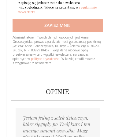
zapisuję się jednocześnie do newslettera
wilczoglodna.pl. Więcej przeczytasz w
regulaminie
newslettera
.
ZAPISZ MNIE
Loading…
Administratorem Twoich danych osobowych jest Anna
Gruszczyńska, prowadząca działalność gospodarczą pod firmą
„Wilcza” Anna Gruszczyńska, ul. Boya – Żeleńskiego 4, 76-200
Słupsk, NIP: 8392910467. Twoje dane osobowe będą
przetwarzane w celu wysyłki newslettera, na zasadach
opisanych w
polityce prywatności
. W każdej chwili możesz
zrezygnować z newslettera.
OPINIE
Jestem jedną z setek dziewczyn,
Piszę po prawie roku. Możesz
Byłaś pierwszą osobą,
Gdyby taki kurs pojawił się kiedy
Mentoring to cenne wskazówki
Ponad rok temu trafiłam
Nie myślałam, że wyjście
Trzy miesiące temu pisałam
które sięgnęły po Twój kurs i ten
mnie nie pamiętać,
której powiedziałem wprost
miałam naście lat, to teraz
i wsparcie; jedz wystarczająco,
na twój Blog. On pomógł
z zaburzeń odżywiania może być
do Ciebie list z błaganiem
miesiąc zmienił wszystko. Mogę
ale ja nie zapomnę Cię nigdy.
'Cześć, jestem Bartek, mam
moje życie wyglądałoby inaczej.
słuchaj organizmu, ignoruj myśli
mi odmienić całe moje życie.
takie proste! Już od pierwszego
o pomoc, w sytuacji tragicznej,
zjeść pieczywo! Zjadłam gofra
Zrobiłaś dla mnie już tyle,
bulimię’. ​Teraz uczę się
Nie zmarnowałabym swojej
nałogowe, pokochaj siebie,
Po tylu latach choroby, terapii,
dnia myśli o objadaniu się
nie wierząc w nic i w nikogo.