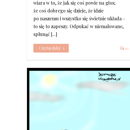
wiara w to, że jak się coś powie na głos;
że coś dobrego się dzieje, że idzie
po naszemu i wszystko się świetnie układa –
to się to zapeszy. Odpukać w niemalowane,
splunąć [...]
Czytaj dalej
10