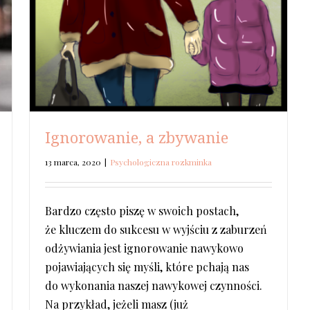
Ignorowanie, a zbywanie
13 marca, 2020
|
Psychologiczna rozkminka
Bardzo często piszę w swoich postach,
że kluczem do sukcesu w wyjściu z zaburzeń
odżywiania jest ignorowanie nawykowo
pojawiających się myśli, które pchają nas
do wykonania naszej nawykowej czynności.
Na przykład, jeżeli masz (już