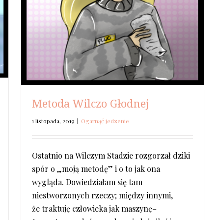
Metoda Wilczo Głodnej
1 listopada, 2019
|
Ogarnąć jedzenie
Ostatnio na Wilczym Stadzie rozgorzał dziki
spór o „moją metodę” i o to jak ona
wygląda. Dowiedziałam się tam
niestworzonych rzeczy; między innymi,
że traktuję człowieka jak maszynę–