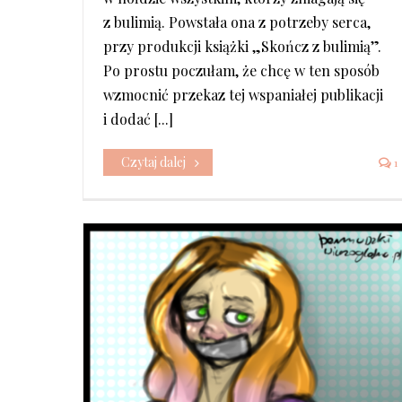
z bulimią. Powstała ona z potrzeby serca,
przy produkcji książki „Skończ z bulimią”.
Po prostu poczułam, że chcę w ten sposób
wzmocnić przekaz tej wspaniałej publikacji
i dodać [...]
Czytaj dalej
1