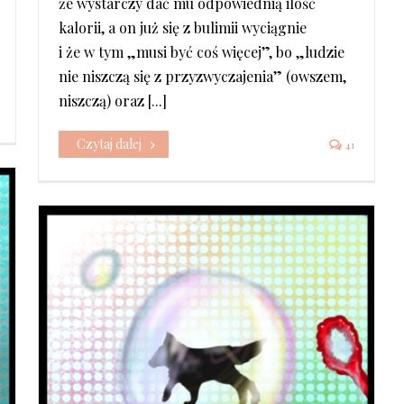
że wystarczy dać mu odpowiednią ilość
kalorii, a on już się z bulimii wyciągnie
i że w tym „musi być coś więcej”, bo „ludzie
nie niszczą się z przyzwyczajenia” (owszem,
niszczą) oraz [...]
Czytaj dalej
41