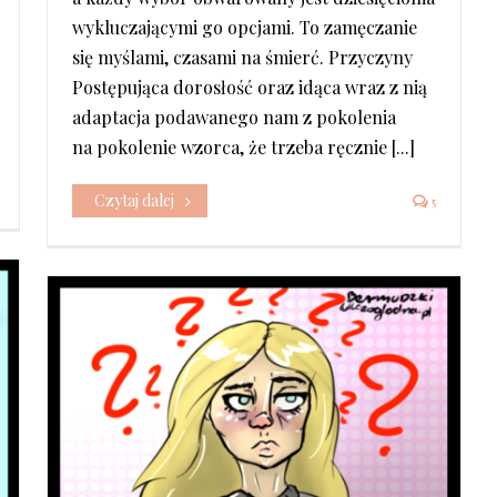
wykluczającymi go opcjami. To zamęczanie
się myślami, czasami na śmierć. Przyczyny
Postępująca dorosłość oraz idąca wraz z nią
adaptacja podawanego nam z pokolenia
na pokolenie wzorca, że trzeba ręcznie [...]
Czytaj dalej
5