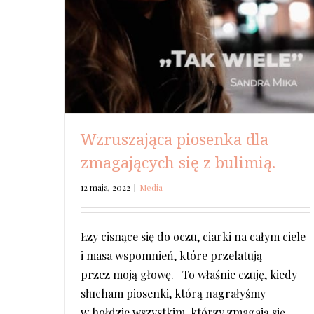
Wzruszająca piosenka dla
zmagających się z bulimią.
12 maja, 2022
|
Media
Łzy cisnące się do oczu, ciarki na całym ciele
i masa wspomnień, które przelatują
przez moją głowę. To właśnie czuję, kiedy
słucham piosenki, którą nagrałyśmy
w hołdzie wszystkim, którzy zmagają się