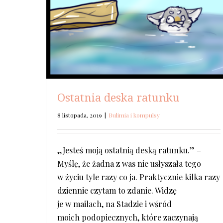
Ostatnia deska ratunku
8 listopada, 2019
|
Bulimia i kompulsy
„Jesteś moją ostatnią deską ratunku.” –
Myślę, że żadna z was nie usłyszała tego
w życiu tyle razy co ja. Praktycznie kilka razy
dziennie czytam to zdanie. Widzę
je w mailach, na Stadzie i wśród
moich podopiecznych, które zaczynają