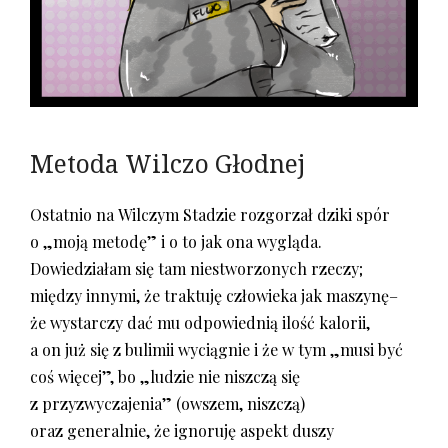
Metoda Wilczo Głodnej
Ostatnio na Wilczym Stadzie rozgorzał dziki spór
o „moją metodę” i o to jak ona wygląda.
Dowiedziałam się tam niestworzonych rzeczy;
między innymi, że traktuję człowieka jak maszynę–
że wystarczy dać mu odpowiednią ilość kalorii,
a on już się z bulimii wyciągnie i że w tym „musi być
coś więcej”, bo „ludzie nie niszczą się
z przyzwyczajenia” (owszem, niszczą)
oraz generalnie, że ignoruję aspekt duszy