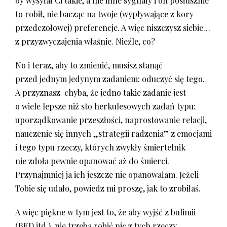
by wysyłał Ci takie, a nie inne sygnały i on posłusznie
to robił, nie bacząc na twoje (wypływające z kory
przedczołowej) preferencje. A więc niszczysz siebie…
z przyzwyczajenia właśnie. Nieźle, co?
No i teraz, aby to zmienić, musisz stanąć
przed jednym jedynym zadaniem: oduczyć się tego.
A przyznasz chyba, że jedno takie zadanie jest
o wiele lepsze niż sto herkulesowych zadań typu:
uporządkowanie przeszłości, naprostowanie relacji,
nauczenie się innych „strategii radzenia” z emocjami
i tego typu rzeczy, których zwykły śmiertelnik
nie zdoła pewnie opanować aż do śmierci.
Przynajmniej ja ich jeszcze nie opanowałam. Jeżeli
Tobie się udało, powiedz mi proszę, jak to zrobiłaś.
A więc piękne w tym jest to, że aby wyjść z bulimii
(BED itd.), nie trzeba robić nic z tych rzeczy.