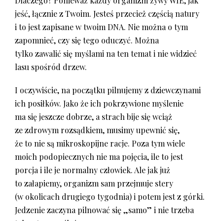
Dlaczego? Ponieważ każdy organizm żywy WIE, jak
jeść, łącznie z Twoim. Jesteś przecież częścią natury
i to jest zapisane w twoim DNA. Nie można o tym
zapomnieć, czy się tego oduczyć. Można
tylko zawalić się myślami na ten temat i nie widzieć
lasu spośród drzew.
I oczywiście, na początku pilnujemy z dziewczynami
ich posiłków. Jako że ich pokrzywione myślenie
ma się jeszcze dobrze, a strach bije się wciąż
ze zdrowym rozsądkiem, musimy upewnić się,
że to nie są mikroskopijne racje. Poza tym wiele
moich podopiecznych nie ma pojęcia, ile to jest
porcja i ile je normalny człowiek. Ale jak już
to załapiemy, organizm sam przejmuje stery
(w okolicach drugiego tygodnia) i potem jest z górki.
Jedzenie zaczyna pilnować się „samo” i nie trzeba