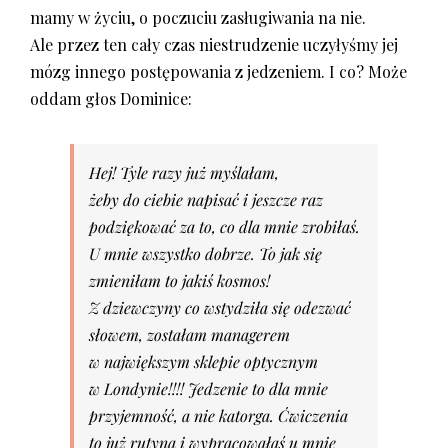
mamy w życiu, o poczuciu zasługiwania na nie.
Ale przez ten cały czas niestrudzenie uczyłyśmy jej
mózg innego postępowania z jedzeniem. I co? Może
oddam głos Dominice:
Hej! Tyle razy już myślałam,
żeby do ciebie napisać i jeszcze raz
podziękować za to, co dla mnie zrobiłaś.
U mnie wszystko dobrze. To jak się
zmieniłam to jakiś kosmos!
Z dziewczyny co wstydziła się odezwać
słowem, zostałam managerem
w największym sklepie optycznym
w Londynie!!!! Jedzenie to dla mnie
przyjemność, a nie katorga. Ćwiczenia
to już rutyna i wypracowałaś u mnie