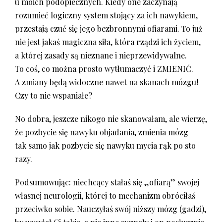
u moich podopiecznych. Kiedy one zaczynają
rozumieć logiczny system stojący za ich nawykiem,
przestają czuć się jego bezbronnymi ofiarami. To już
nie jest jakaś magiczna siła, która rządzi ich życiem,
a której zasady są nieznane i nieprzewidywalne.
To coś, co można prosto wytłumaczyć i ZMIENIĆ.
A zmiany będą widoczne nawet na skanach mózgu!
Czy to nie wspaniałe?
No dobra, jeszcze nikogo nie skanowałam, ale wierzę,
że pozbycie się nawyku objadania, zmienia mózg
tak samo jak pozbycie się nawyku mycia rąk po sto
razy.
Podsumowując: niechcący stałaś się „ofiarą” swojej
własnej neurologii, której to mechanizm obróciłaś
przeciwko sobie. Nauczyłaś swój niższy mózg (gadzi),