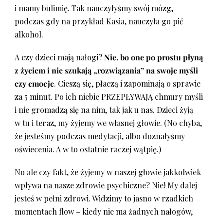
i mamy bulimię. Tak nauczyłyśmy swój mózg,
podczas gdy na przykład Kasia, nauczyła go pić
alkohol.
A czy dzieci mają nałogi?
Nie, bo one po prostu płyną
z życiem i nie szukają „rozwiązania” na swoje myśli
czy emocje
. Cieszą się, płaczą i zapominają o sprawie
za 5 minut. Po ich niebie PRZEPŁYWAJĄ chmury myśli
i nie gromadzą się na nim, tak jak u nas. Dzieci żyją
w tu i teraz, my żyjemy we własnej głowie. (No chyba,
że jesteśmy podczas medytacji, albo doznałyśmy
oświecenia. A w to ostatnie raczej wątpię.)
No ale czy fakt, że żyjemy w naszej głowie jakkolwiek
wpływa na nasze zdrowie psychiczne? Nie! My dalej
jesteś w pełni zdrowi. Widzimy to jasno w rzadkich
momentach flow – kiedy nie ma żadnych nałogów,