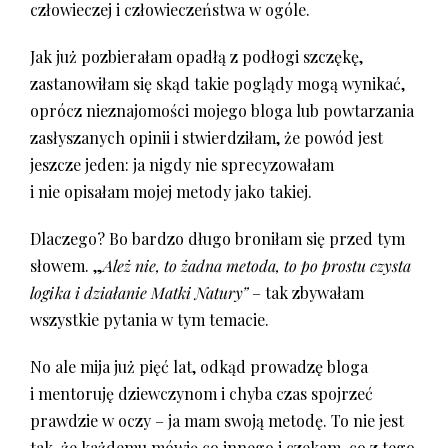
człowieczej i człowieczeństwa w ogóle.
Jak już pozbierałam opadłą z podłogi szczękę,
zastanowiłam się skąd takie poglądy mogą wynikać,
oprócz nieznajomości mojego bloga lub powtarzania
zasłyszanych opinii i stwierdziłam, że powód jest
jeszcze jeden: ja nigdy nie sprecyzowałam
i nie opisałam mojej metody jako takiej.
Dlaczego? Bo bardzo długo broniłam się przed tym
słowem. „
Ależ nie, to żadna metoda, to po prostu czysta
logika i działanie Matki Natury”
– tak zbywałam
wszystkie pytania w tym temacie.
No ale mija już pięć lat, odkąd prowadzę bloga
i mentoruję dziewczynom i chyba czas spojrzeć
prawdzie w oczy – ja mam swoją metodę. To nie jest
tak, że każdemu mówię co innego i czekam, co z tego