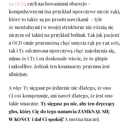
na OCD
, czyli zachowaniami obsesyjo -
kompulsywnymi (na przykład uporczywe mycie rąk),
które to także są po prostu nawykami – tyle
że mentalnymi i w swojej strukturze nie różnią się
niczym od takiej na przykład bulimii. Tak jak pacjent
z OCD czuje przemożną chęć umycia rąk po raz 10ty,
tak i Ty odczuwasz uporczywą chęć najedzenia się,
mimo że i Ty i on doskonale wiecie, że to głupie
i szkodliwe. Jednak ten koszmarny przymus jest
silniejszy.
A więc Ty sięgasz po jedzenie nie dlatego, że ono
Ci coś kompensuje, ani nawet dlatego, że jest ono
takie smaczne.
Ty sięgasz po nie, aby ten dręczący
głos, który Cię do tego namawia ZAMKNĄŁ SIĘ
W KOŃCU i dał Ci spokój!
A można inaczej.