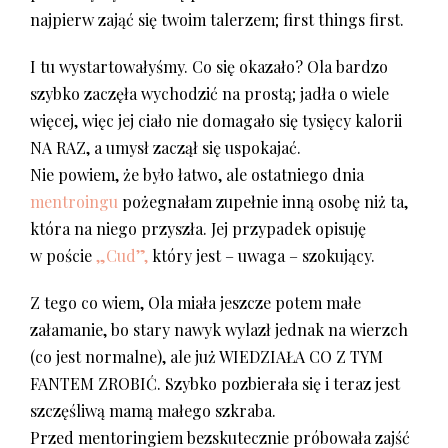
najpierw zająć się twoim talerzem; first things first.
I tu wystartowałyśmy. Co się okazało? Ola bardzo
szybko zaczęła wychodzić na prostą; jadła o wiele
więcej, więc jej ciało nie domagało się tysięcy kalorii
NA RAZ, a umysł zaczął się uspokajać.
Nie powiem, że było łatwo, ale ostatniego dnia
mentroingu
pożegnałam zupełnie inną osobę niż ta,
która na niego przyszła. Jej przypadek opisuję
w poście
„Cud”,
który jest – uwaga – szokujący.
Z tego co wiem, Ola miała jeszcze potem małe
załamanie, bo stary nawyk wylazł jednak na wierzch
(co jest normalne), ale już WIEDZIAŁA CO Z TYM
FANTEM ZROBIĆ. Szybko pozbierała się i teraz jest
szczęśliwą mamą małego szkraba.
Przed mentoringiem bezskutecznie próbowała zajść