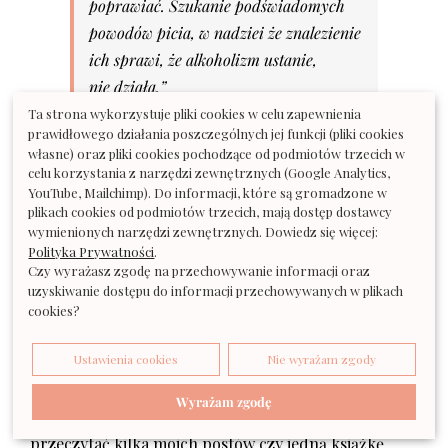
poprawiać. Szukanie podświadomych
powodów picia, w nadziei że znalezienie
ich sprawi, że alkoholizm ustanie,
nie działa.”
Ta strona wykorzystuje pliki cookies w celu zapewnienia
*
prawidłowego działania poszczególnych jej funkcji (pliki cookies
własne) oraz pliki cookies pochodzące od podmiotów trzecich w
celu korzystania z narzędzi zewnętrznych (Google Analytics,
YouTube, Mailchimp). Do informacji, które są gromadzone w
I to by było na tyle: Jesteś zdrowa, tylko że masz
plikach cookies od podmiotów trzecich, mają dostęp dostawcy
wymienionych narzędzi zewnętrznych. Dowiedz się więcej:
nawyk.
Polityka Prywatności
.
Banalne? Potwornie. Stoi za tym jednak potężna
Czy wyrażasz zgodę na przechowywanie informacji oraz
wiedza naukowa i doświadczenie milionów (?)
uzyskiwanie dostępu do informacji przechowywanych w plikach
cookies?
pacjentów, lekarzy, couchów itd.
Ustawienia cookies
Nie wyrażam zgody
Proste? No tak. Ale czy łatwe? Niekoniecznie. Dlatego
pracuję z dziewczynami przez dłuższy czas (od teraz
Wyrażam zgodę
będzie to 6 tygodni!). Inaczej wystarczyłoby
przeczytać kilka moich postów czy jedną książkę