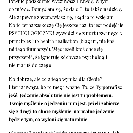
Pewnie podskórnie wyczuwasz Prawdę, w tym
co mówię. Domyślam się, że daje Ci to także nadzieję.
Ale zapewne zastanawiasz się, skąd ja to wzięłam.
No to teraz zaskoczę Cię jeszcze raz; to jest podejście
PSYCHOLOGICZNE i wywodzi się z nurtu zwanego 3
principles lub health realisation (błagam, nie każ
mi tego tłumaczyć). Więc jeżeli ktoś chce się
przyczepić, że ignoruję zdobycze psychologii –
nie ma już do czego.
No dobrze, ale co z tego wynika dla Ciebie?
I teraz uwaga, bo to mega ważne: To, że
Ty potrafisz
jeść. Jedzenie absolutnie nie jest tu problemem.
Twoje myślenie o jedzeniu nim jest. Jeżeli zabierze
się z drogi to chore myślenie, normalne jedzenie
będzie tym, co wyłoni się naturalnie.