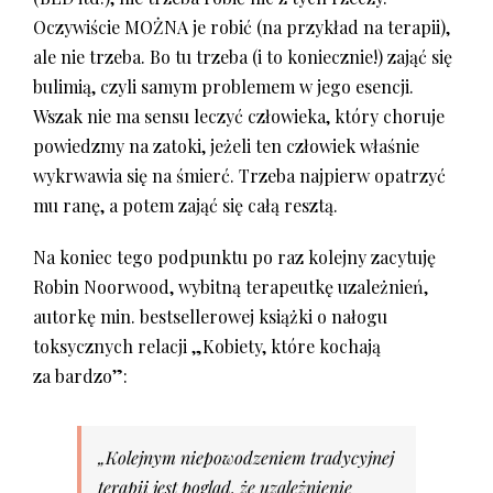
Oczywiście MOŻNA je robić (na przykład na terapii),
ale nie trzeba. Bo tu trzeba (i to koniecznie!) zająć się
bulimią, czyli samym problemem w jego esencji.
Wszak nie ma sensu leczyć człowieka, który choruje
powiedzmy na zatoki, jeżeli ten człowiek właśnie
wykrwawia się na śmierć. Trzeba najpierw opatrzyć
mu ranę, a potem zająć się całą resztą.
Na koniec tego podpunktu po raz kolejny zacytuję
Robin Noorwood, wybitną terapeutkę uzależnień,
autorkę min. bestsellerowej książki o nałogu
toksycznych relacji „Kobiety, które kochają
za bardzo”:
„Kolejnym niepowodzeniem tradycyjnej
terapii jest pogląd, że uzależnienie