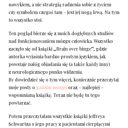
nawykiem, a nie strategią radzenia sobie z życiem
czy symbolem czegoś tam – jest jej nogą lewą. Na tym
to wszystko stoi.
Ten pogląd bierze się z moich dogłębnych studiów
nad funkcjonowaniem mózgu człowieka. Wszystko
zaczęło się od książki „Brain over binge”, gdzie
autorka wyjaśnia bardzo prostym językiem, jak
powstaje nałóg objadania się (a także każdy inny)
z neurologicznego punku widzenia.
By dowiedzieć się o tym więcej, koniecznie przeczytaj
moje posty o
gadzim mózgu
oraz – najlepiej –
wspomnianą książkę. Teraz nie będę tu tego
powtarzać.
Potem przeczytałam wszystkie książki Jeffreya
Schwartza o jego pracy z pacjentami cierpiącymi