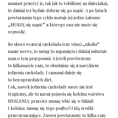
zamiast przeżyć je, tak jak to robiliśmy za dzieciaka),
to dzisiaj też będzie dobrze się go napić. A po latach
powtarzania tego cyklu zostaje jej jedno żałosne:
„MUSZĘ się napić” z którego ona nie może się
wyzwolić.
Bo skoro wczoraj czekolada (czy wino) „ukoiła”
nasze nerwy, to mózg to zapamięta i dzisiaj usłużnie
nam o tym przypomni. A jeżeli powtórzymy
to kilkanaście razy, to obudzimy się z nawykiem
jedzenia czekolady. I czasami dzieje się
to bez uprzednich diet.
I ok, nawyk jedzenia czekolady może nie jest
tragiczny, ale tu zaraz pojawia się kolejna warstwa
MYŚLENIA: przecież muszę wbić się w bikini!
I kolejna: muszę się tego pozbyć! I idą środki
przeczyszczające. Znowu powtarzamy to kilka razy