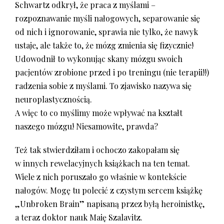
Schwartz odkrył, że praca z myślami –
rozpoznawanie myśli nałogowych, separowanie się
od nich i ignorowanie, sprawia nie tylko, że nawyk
ustaje, ale także to, że mózg zmienia się fizycznie!
Udowodnił to wykonując skany mózgu swoich
pacjentów zrobione przed i po treningu (nie terapii!!)
radzenia sobie z myślami. To zjawisko nazywa się
neuroplastycznością.
A więc to co myślimy może wpływać na kształt
naszego mózgu! Niesamowite, prawda?
Też tak stwierdziłam i ochoczo zakopałam się
w innych rewelacyjnych książkach na ten temat.
Wiele z nich poruszało go właśnie w kontekście
nałogów. Mogę tu polecić z czystym sercem książkę
„Unbroken Brain” napisaną przez byłą heroinistkę,
a teraz doktor nauk Maię Szalavitz.