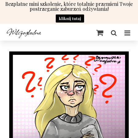
Bezplatne mini szkolenie, które totalnie przemieni Twoje
postrzeganie zaburzeń odżywiania!
kliknij tutaj
Przejdź
do
zawartości