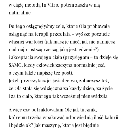
w ciążę metodą In Vitro, potem zaszła w nią
naturalnie.
Do tego osiągnęłyśmy cele, które Ola próbowała
osiągnąć na terapii przez lata – wyższe poczucie
własnej wartości (jak masz je mieć, jak nie panujesz
nad najprostszą rzeczą, jaką jest jedzenie?)
i akceptacja swojego ciała (przysięgam – to dzieje się
SAMO, kiedy człowiek zaczyna normalnie jeść,
o czym także napiszę też post).
Jeżeli przeczytasz jej świadectwo, zobaczysz też,
że Ola stała się wdzięczna za każdy dzień, za życie
i za to ciało, którego tak wcześniej nienawidziła.
A więc czy potraktowałam Olę jak tucznik,
któremu trzeba wpakować odpowiednią ilość kalorii
i będzie ok? Jak maszynę, która jest błędnie