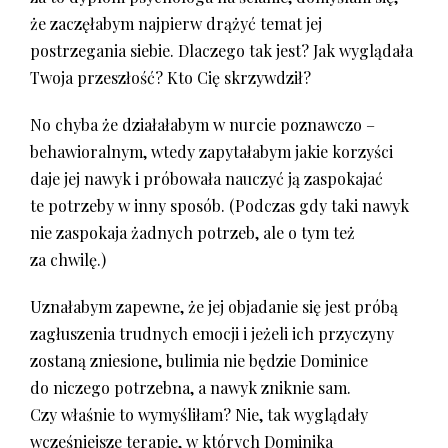
że zaczęłabym najpierw drążyć temat jej
postrzegania siebie. Dlaczego tak jest? Jak wyglądała
Twoja przeszłość? Kto Cię skrzywdził?
No chyba że działałabym w nurcie poznawczo –
behawioralnym, wtedy zapytałabym jakie korzyści
daje jej nawyk i próbowała nauczyć ją zaspokajać
te potrzeby w inny sposób. (Podczas gdy taki nawyk
nie zaspokaja żadnych potrzeb, ale o tym też
za chwilę.)
Uznałabym zapewne, że jej objadanie się jest próbą
zagłuszenia trudnych emocji i jeżeli ich przyczyny
zostaną zniesione, bulimia nie będzie Dominice
do niczego potrzebna, a nawyk zniknie sam.
Czy właśnie to wymyśliłam? Nie, tak wyglądały
wcześniejsze terapie, w których Dominika